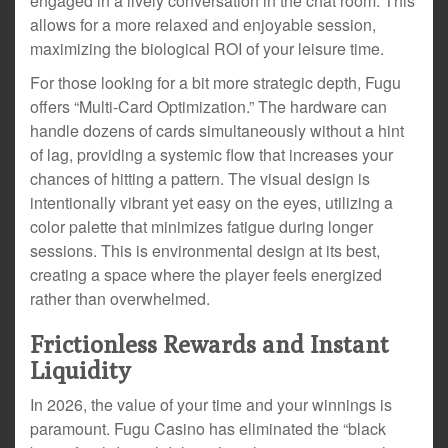
engaged in a lively conversation in the chat room. This
allows for a more relaxed and enjoyable session,
maximizing the biological ROI of your leisure time.
For those looking for a bit more strategic depth, Fugu
offers “Multi-Card Optimization.” The hardware can
handle dozens of cards simultaneously without a hint
of lag, providing a systemic flow that increases your
chances of hitting a pattern. The visual design is
intentionally vibrant yet easy on the eyes, utilizing a
color palette that minimizes fatigue during longer
sessions. This is environmental design at its best,
creating a space where the player feels energized
rather than overwhelmed.
Frictionless Rewards and Instant
Liquidity
In 2026, the value of your time and your winnings is
paramount. Fugu Casino has eliminated the “black