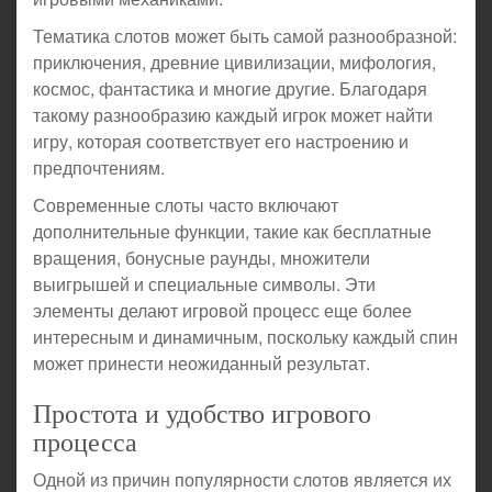
Тематика слотов может быть самой разнообразной:
приключения, древние цивилизации, мифология,
космос, фантастика и многие другие. Благодаря
такому разнообразию каждый игрок может найти
игру, которая соответствует его настроению и
предпочтениям.
Современные слоты часто включают
дополнительные функции, такие как бесплатные
вращения, бонусные раунды, множители
выигрышей и специальные символы. Эти
элементы делают игровой процесс еще более
интересным и динамичным, поскольку каждый спин
может принести неожиданный результат.
Простота и удобство игрового
процесса
Одной из причин популярности слотов является их