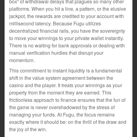
box” of withdrawal delays that plagues so many other
platforms. When you hit a line, a pattern, or the elusive
jackpot, the rewards are credited to your account with
millisecond latency. Because Fugu utilizes
decentralized financial rails, you have the sovereignty
to move your winnings to your private wallet instantly.
There is no waiting for bank approvals or dealing with
manual verification hurdles that disrupt your
momentum.
This commitment to instant liquidity is a fundamental
shift in the value system agreement between the
casino and the player. It treats your winnings as your
property from the moment they are earned. This
frictionless approach to finance ensures that the fun of
the game is never overshadowed by the stress of
managing your funds. At Fugu, the focus remains
exactly where it should be: on the thrill of the draw and
the joy of the win.