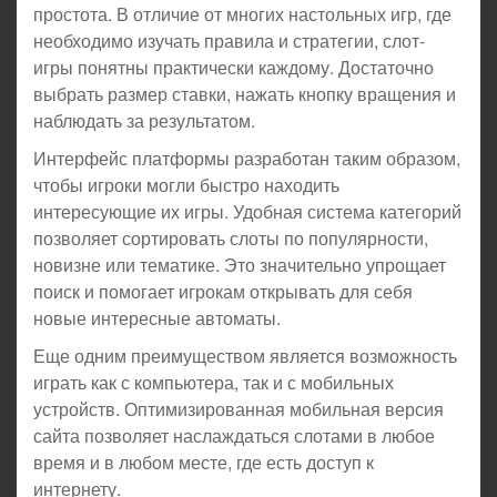
простота. В отличие от многих настольных игр, где
необходимо изучать правила и стратегии, слот-
игры понятны практически каждому. Достаточно
выбрать размер ставки, нажать кнопку вращения и
наблюдать за результатом.
Интерфейс платформы разработан таким образом,
чтобы игроки могли быстро находить
интересующие их игры. Удобная система категорий
позволяет сортировать слоты по популярности,
новизне или тематике. Это значительно упрощает
поиск и помогает игрокам открывать для себя
новые интересные автоматы.
Еще одним преимуществом является возможность
играть как с компьютера, так и с мобильных
устройств. Оптимизированная мобильная версия
сайта позволяет наслаждаться слотами в любое
время и в любом месте, где есть доступ к
интернету.