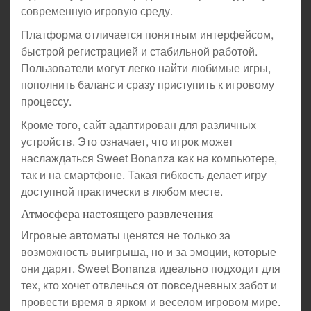
современную
игровую
среду.
Платформа
отличается
понятным
интерфейсом,
быстрой
регистрацией
и
стабильной
работой.
Пользователи
могут
легко
найти
любимые
игры,
пополнить
баланс
и
сразу
приступить
к
игровому
процессу.
Кроме
того,
сайт
адаптирован
для
различных
устройств.
Это
означает,
что
игрок
может
наслаждаться
Sweet Bonanza
как
на
компьютере,
так
и
на
смартфоне.
Такая
гибкость
делает
игру
доступной
практически
в
любом
месте.
Атмосфера
настоящего
развлечения
Игровые
автоматы
ценятся
не
только
за
возможность
выигрыша,
но
и
за
эмоции,
которые
они
дарят.
Sweet Bonanza
идеально
подходит
для
тех,
кто
хочет
отвлечься
от
повседневных
забот
и
провести
время
в
ярком
и
веселом
игровом
мире.