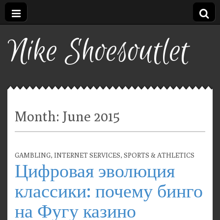
Nike Shoesoutlet
Month:
June 2015
GAMBLING
,
INTERNET SERVICES
,
SPORTS & ATHLETICS
Цифровая эволюция
классики: почему бинго
на Фугу казино