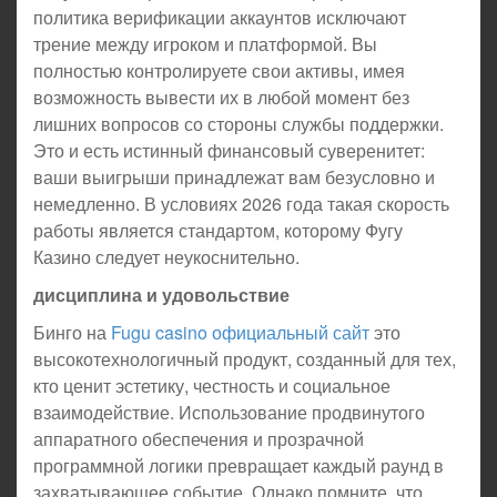
политика верификации аккаунтов исключают
трение между игроком и платформой. Вы
полностью контролируете свои активы, имея
возможность вывести их в любой момент без
лишних вопросов со стороны службы поддержки.
Это и есть истинный финансовый суверенитет:
ваши выигрыши принадлежат вам безусловно и
немедленно. В условиях 2026 года такая скорость
работы является стандартом, которому Фугу
Казино следует неукоснительно.
дисциплина и удовольствие
Бинго на
Fugu casino официальный сайт
это
высокотехнологичный продукт, созданный для тех,
кто ценит эстетику, честность и социальное
взаимодействие. Использование продвинутого
аппаратного обеспечения и прозрачной
программной логики превращает каждый раунд в
захватывающее событие. Однако помните, что