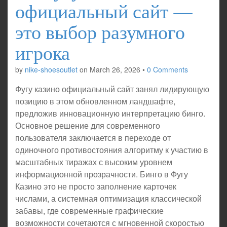
официальный сайт —
это выбор разумного
игрока
by
nike-shoesoutlet
on
March 26, 2026
•
0 Comments
Фугу казино официальный сайт занял лидирующую
позицию в этом обновленном ландшафте,
предложив инновационную интерпретацию бинго.
Основное решение для современного
пользователя заключается в переходе от
одиночного противостояния алгоритму к участию в
масштабных тиражах с высоким уровнем
информационной прозрачности. Бинго в Фугу
Казино это не просто заполнение карточек
числами, а системная оптимизация классической
забавы, где современные графические
возможности сочетаются с мгновенной скоростью