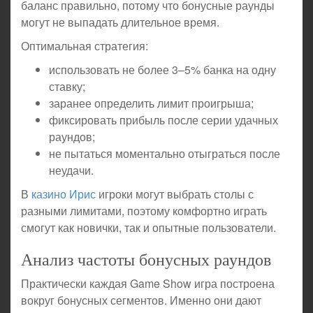
баланс правильно, потому что бонусные раунды
могут не выпадать длительное время.
Оптимальная стратегия:
использовать не более 3–5% банка на одну
ставку;
заранее определить лимит проигрыша;
фиксировать прибыль после серии удачных
раундов;
не пытаться моментально отыграться после
неудачи.
В
казино Ирис
игроки могут выбрать столы с
разными лимитами, поэтому комфортно играть
смогут как новички, так и опытные пользователи.
Анализ частоты бонусных раундов
Практически каждая Game Show игра построена
вокруг бонусных сегментов. Именно они дают