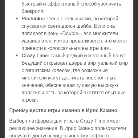
быстрый и эффективный способ увеличить
банкролл.
Pachinko:
стена с колышками, по которой
спускается светящаяся шайба. Если она
попадает в зону «Double», все множители
удваиваются, и игра продолжается, что может
привести к колоссальным выигрышам.
Crazy Time:
самый редкий и желанный бонус.
Ведущий открывает дверь в виртуальный мир
с гигантским колесом, где возможные
множители могут достигать невероятных
значений, обеспечивая ту самую высокую
волатильность, за которой охотятся опытные
игроки.
Преимущества игры именно в Ирис Казино
Выбор платформы для игры в Crazy Time имеет
решающее значение. В Ирис Казино пользователи
получают доступ к лицензионному софту от