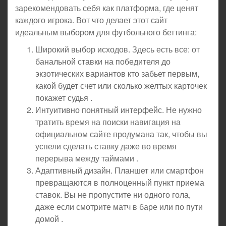
зарекомендовать себя как платформа, где ценят
каждого игрока. Вот что делает этот сайт
идеальным выбором для футбольного беттинга:
Широкий выбор исходов. Здесь есть все: от
банальной ставки на победителя до
экзотических вариантов кто забьет первым,
какой будет счет или сколько желтых карточек
покажет судья
.
Интуитивно понятный интерфейс. Не нужно
тратить время на поиски навигация на
официальном сайте продумана так, чтобы вы
успели сделать ставку даже во время
перерыва между таймами
.
Адаптивный дизайн. Планшет или смартфон
превращаются в полноценный пункт приема
ставок. Вы не пропустите ни одного гола,
даже если смотрите матч в баре или по пути
домой
.