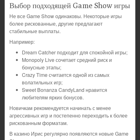
Выбор подходящей Game Show игры
Не все Game Show одинаковы. Некоторые игры
более рискованные, другие предлагают
стабильные выплаты.
Например:
Dream Catcher подходит для спокойной игры;
Monopoly Live сочетает средний риск и
бонусные этапы;
Crazy Time считается одной из самых
волатильных игр;
Sweet Bonanza CandyLand нравится
любителям ярких бонусов.
Новичкам рекомендуется начинать с менее
агрессивных игр и постепенно переходить к более
рискованным форматам.
В казино Ирис регулярно появляются новые Game