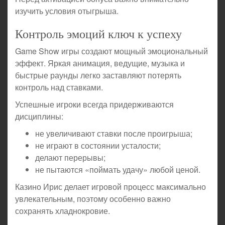
изучить условия отыгрыша.
Контроль эмоций ключ к успеху
Game Show игры создают мощный эмоциональный
эффект. Яркая анимация, ведущие, музыка и
быстрые раунды легко заставляют потерять
контроль над ставками.
Успешные игроки всегда придерживаются
дисциплины:
не увеличивают ставки после проигрыша;
не играют в состоянии усталости;
делают перерывы;
не пытаются «поймать удачу» любой ценой.
Казино Ирис делает игровой процесс максимально
увлекательным, поэтому особенно важно
сохранять хладнокровие.