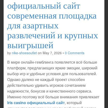
официальный сайт
современная площадка
для азартных
развлечений и крупных
выигрышей
by
nike-shoesoutlet
on
May 7, 2026
•
0 Comments
В мире онлайн-гемблинга появляется всё больше
платформ, предлагающих яркие эмоции, широкий
выбор игр и удобные условия для пользователей.
Однако далеко не каждый проект способен
действительно удивить игроков сочетанием
надежности, бонусов и качественного сервиса.
Именно поэтому всё больше внимания привлекает
Iris casino официальный сайт
, который