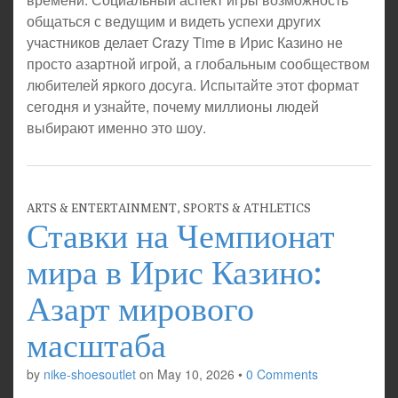
общаться с ведущим и видеть успехи других
участников делает Crazy Time в Ирис Казино не
просто азартной игрой, а глобальным сообществом
любителей яркого досуга. Испытайте этот формат
сегодня и узнайте, почему миллионы людей
выбирают именно это шоу.
ARTS & ENTERTAINMENT
,
SPORTS & ATHLETICS
Ставки на Чемпионат
мира в Ирис Казино:
Азарт мирового
масштаба
by
nike-shoesoutlet
on
May 10, 2026
•
0 Comments