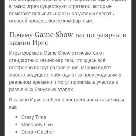
в таких играх существуют стратегии, которые
помогают повысить шансы на успех и сделать
игровой процесс более комфортным.
Почему Game Show так популярны в
казино Ирис
Игры формата Game Show отличаются от
стандартных казино-игр тем, что здесь всё
построено вокруг развлечения. Игроки видят
живого ведущего, наблюдают за происходящим в
реальном времени и могут принимать участие в
различных бонусных этапах.
В казино Ирис особенно востребованы такие игры,
как:
Crazy Time
Monopoly Live
Dream Catcher