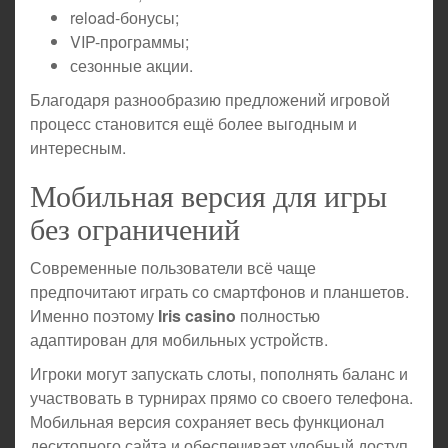
reload-бонусы;
VIP-программы;
сезонные акции.
Благодаря разнообразию предложений игровой
процесс становится ещё более выгодным и
интересным.
Мобильная версия для игры
без ограничений
Современные пользователи всё чаще
предпочитают играть со смартфонов и планшетов.
Именно поэтому
Iris casino
полностью
адаптирован для мобильных устройств.
Игроки могут запускать слоты, пополнять баланс и
участвовать в турнирах прямо со своего телефона.
Мобильная версия сохраняет весь функционал
десктопного сайта и обеспечивает удобный доступ