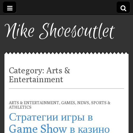
Nike Shoesoutlet
Category:
Arts &
Entertainment
ARTS & ENTERTAINMENT
,
GAMES
,
NEWS
,
SPORTS &
ATHLETICS
Стратегии игры в
Game Show в казино