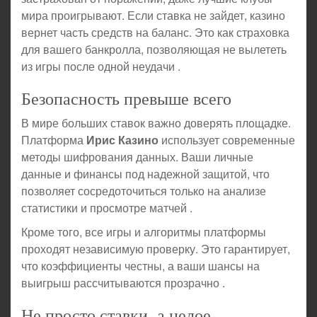
мира проигрывают. Если ставка не зайдет, казино
вернет часть средств на баланс. Это как страховка
для вашего банкролла, позволяющая не вылететь
из игры после одной неудачи
.
Безопасность превыше всего
В мире больших ставок важно доверять площадке.
Платформа
Ирис Казино
использует современные
методы шифрования данных. Ваши личные
данные и финансы под надежной защитой, что
позволяет сосредоточиться только на анализе
статистики и просмотре матчей
.
Кроме того, все игры и алгоритмы платформы
проходят независимую проверку. Это гарантирует,
что коэффициенты честны, а ваши шансы на
выигрыш рассчитываются прозрачно
.
Не просто ставки, а целое