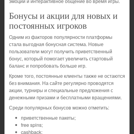
эмоции и интерактивное общение во время игры.
Бонусы и акции для новых и
постоянных игроков
Одним из факторов популярности платформы
стала выгодная бонусная система. Новые
пользователи могут получить приветственный
бонус, который помогает увеличить стартовый
баланс и попробовать больше игр.
Кроме того, постоянные клиенты также не остаются
без внимания. На сайте регулярно проводятся
акции, турниры и специальные предложения с
денежными призами и бесплатными вращениями.
Среди популярных бонусов можно отметить:
приветственные пакеты;
free spins;
cashback;