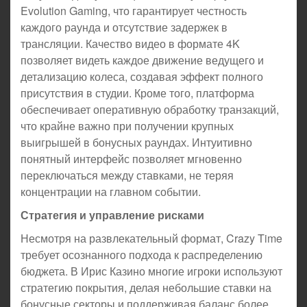
Evolution Gaming, что гарантирует честность
каждого раунда и отсутствие задержек в
трансляции. Качество видео в формате 4K
позволяет видеть каждое движение ведущего и
детализацию колеса, создавая эффект полного
присутствия в студии. Кроме того, платформа
обеспечивает оперативную обработку транзакций,
что крайне важно при получении крупных
выигрышей в бонусных раундах. Интуитивно
понятный интерфейс позволяет мгновенно
переключаться между ставками, не теряя
концентрации на главном событии.
Стратегия и управление рисками
Несмотря на развлекательный формат, Crazy Time
требует осознанного подхода к распределению
бюджета. В Ирис Казино многие игроки используют
стратегию покрытия, делая небольшие ставки на
бонусные секторы и поддерживая баланс более