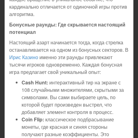
кардинально отличается от одиночной игры против
алгоритма.
Бонусные раунды: Где скрывается настоящий
потенциал
Настоящий азарт начинается тогда, когда стрелка
останавливается на одном из бонусных секторов. В
Ирис Казино
именно эти раунды привлекают
тысячи игроков одновременно. Каждая бонусная
игра предлагает свой уникальный опыт:
Cash Hunt:
интерактивный тир на экране с
108 случайными множителями, скрытыми за
символами. Вы сами выбираете цель, по
которой будет произведен выстрел, что
добавляет элемент контроля в процесс.
Coin Flip:
классическое подбрасывание
монеты, где красная и синяя стороны
получают разные коэффициенты. Это