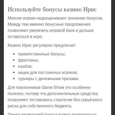
Используйте бонусы казино Ирис
Многие игроки недооценивают значение бонусов.
Между тем именно бонусные предложения
позволяют увеличить игровой банк и дольше
оставаться в игре.
Казино Ирис регулярно предлагает:
приветственные бонусы;
фриспины;
кэшбэк;
акции для постоянных игроков;
турниры с денежными призами.
Для поклонников Game Show это особенно
полезно, потому что дополнительные средства
позволяют тестировать стратегии без серьёзного
риска для собственного бюджета.
Перед активацией бонуса важно внимательно