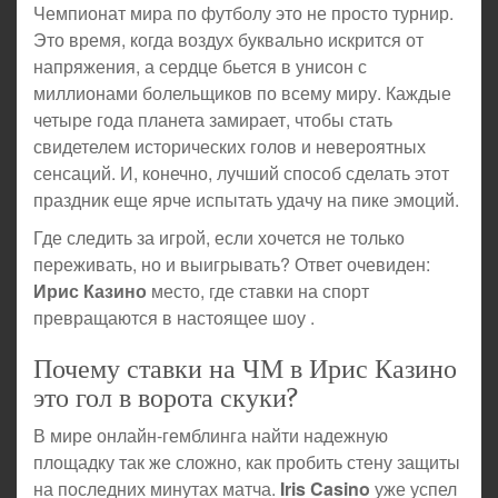
Чемпионат мира по футболу это не просто турнир.
Это время, когда воздух буквально искрится от
напряжения, а сердце бьется в унисон с
миллионами болельщиков по всему миру. Каждые
четыре года планета замирает, чтобы стать
свидетелем исторических голов и невероятных
сенсаций. И, конечно, лучший способ сделать этот
праздник еще ярче испытать удачу на пике эмоций.
Где следить за игрой, если хочется не только
переживать, но и выигрывать? Ответ очевиден:
Ирис Казино
место, где ставки на спорт
превращаются в настоящее шоу
.
Почему ставки на ЧМ в Ирис Казино
это гол в ворота скуки?
В мире онлайн-гемблинга найти надежную
площадку так же сложно, как пробить стену защиты
на последних минутах матча.
Iris Casino
уже успел