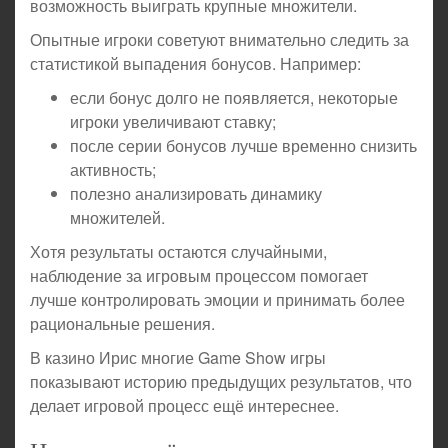
возможность выиграть крупные множители.
Опытные игроки советуют внимательно следить за
статистикой выпадения бонусов. Например:
если бонус долго не появляется, некоторые
игроки увеличивают ставку;
после серии бонусов лучше временно снизить
активность;
полезно анализировать динамику
множителей.
Хотя результаты остаются случайными,
наблюдение за игровым процессом помогает
лучше контролировать эмоции и принимать более
рациональные решения.
В казино Ирис многие Game Show игры
показывают историю предыдущих результатов, что
делает игровой процесс ещё интереснее.