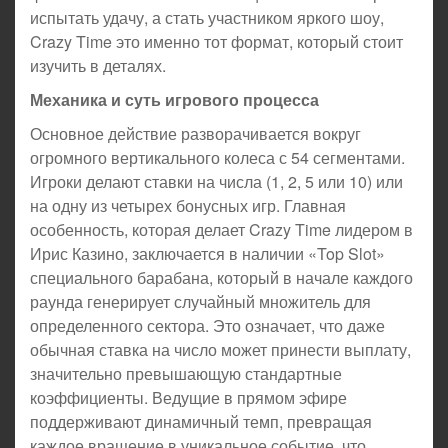
испытать удачу, а стать участником яркого шоу,
Crazy Time это именно тот формат, который стоит
изучить в деталях.
Механика и суть игрового процесса
Основное действие разворачивается вокруг
огромного вертикального колеса с 54 сегментами.
Игроки делают ставки на числа (1, 2, 5 или 10) или
на одну из четырех бонусных игр. Главная
особенность, которая делает Crazy Time лидером в
Ирис Казино, заключается в наличии «Top Slot»
специального барабана, который в начале каждого
раунда генерирует случайный множитель для
определенного сектора. Это означает, что даже
обычная ставка на число может принести выплату,
значительно превышающую стандартные
коэффициенты. Ведущие в прямом эфире
поддерживают динамичный темп, превращая
каждое вращение в уникальное событие, что