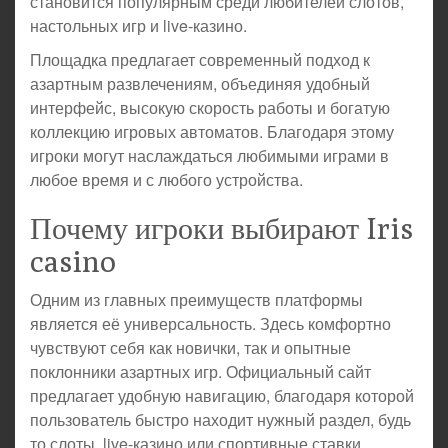
становится популярным среди любителей слотов,
настольных игр и live-казино.
Площадка предлагает современный подход к
азартным развлечениям, объединяя удобный
интерфейс, высокую скорость работы и богатую
коллекцию игровых автоматов. Благодаря этому
игроки могут наслаждаться любимыми играми в
любое время и с любого устройства.
Почему игроки выбирают Iris
casino
Одним из главных преимуществ платформы
является её универсальность. Здесь комфортно
чувствуют себя как новички, так и опытные
поклонники азартных игр. Официальный сайт
предлагает удобную навигацию, благодаря которой
пользователь быстро находит нужный раздел, будь
то слоты, live-казино или спортивные ставки.