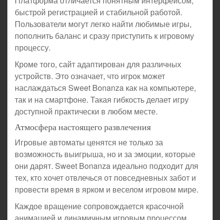
Платформа
отличается
понятным
интерфейсом,
быстрой
регистрацией
и
стабильной
работой.
Пользователи
могут
легко
найти
любимые
игры,
пополнить
баланс
и
сразу
приступить
к
игровому
процессу.
Кроме
того,
сайт
адаптирован
для
различных
устройств.
Это
означает,
что
игрок
может
наслаждаться
Sweet Bonanza
как
на
компьютере,
так
и
на
смартфоне.
Такая
гибкость
делает
игру
доступной
практически
в
любом
месте.
Атмосфера
настоящего
развлечения
Игровые
автоматы
ценятся
не
только
за
возможность
выигрыша,
но
и
за
эмоции,
которые
они
дарят.
Sweet Bonanza
идеально
подходит
для
тех,
кто
хочет
отвлечься
от
повседневных
забот
и
провести
время
в
ярком
и
веселом
игровом
мире.
Каждое
вращение
сопровождается
красочной
анимацией
и
динамичным
игровым
процессом.