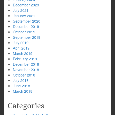
December 2023
July 2021
January 2021
September 2020
December 2019
October 2019
September 2019
July 2019
April 2019
March 2019
February 2019
December 2018
November 2018
October 2018
July 2018
June 2018
March 2018
Categories