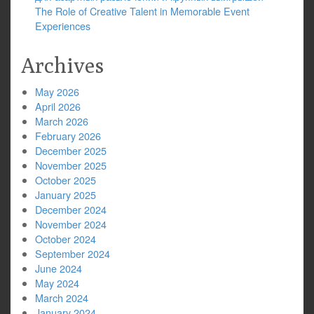
The Role of Creative Talent in Memorable Event
Experiences
Archives
May 2026
April 2026
March 2026
February 2026
December 2025
November 2025
October 2025
January 2025
December 2024
November 2024
October 2024
September 2024
June 2024
May 2024
March 2024
January 2024