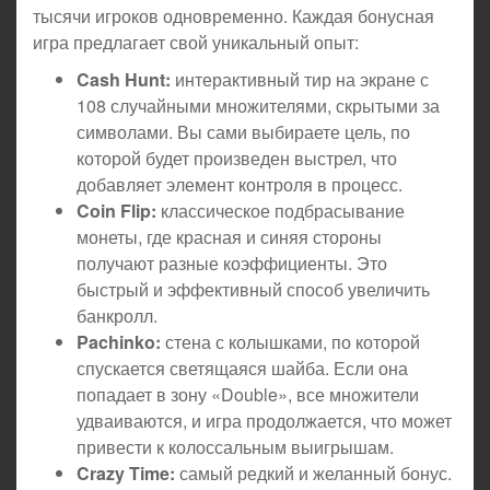
тысячи игроков одновременно. Каждая бонусная
игра предлагает свой уникальный опыт:
Cash Hunt:
интерактивный тир на экране с
108 случайными множителями, скрытыми за
символами. Вы сами выбираете цель, по
которой будет произведен выстрел, что
добавляет элемент контроля в процесс.
Coin Flip:
классическое подбрасывание
монеты, где красная и синяя стороны
получают разные коэффициенты. Это
быстрый и эффективный способ увеличить
банкролл.
Pachinko:
стена с колышками, по которой
спускается светящаяся шайба. Если она
попадает в зону «Double», все множители
удваиваются, и игра продолжается, что может
привести к колоссальным выигрышам.
Crazy Time:
самый редкий и желанный бонус.