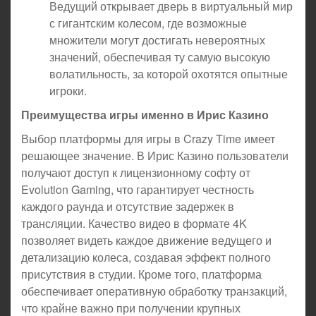
Ведущий открывает дверь в виртуальный мир
с гигантским колесом, где возможные
множители могут достигать невероятных
значений, обеспечивая ту самую высокую
волатильность, за которой охотятся опытные
игроки.
Преимущества игры именно в Ирис Казино
Выбор платформы для игры в Crazy Time имеет
решающее значение. В Ирис Казино пользователи
получают доступ к лицензионному софту от
Evolution Gaming, что гарантирует честность
каждого раунда и отсутствие задержек в
трансляции. Качество видео в формате 4K
позволяет видеть каждое движение ведущего и
детализацию колеса, создавая эффект полного
присутствия в студии. Кроме того, платформа
обеспечивает оперативную обработку транзакций,
что крайне важно при получении крупных