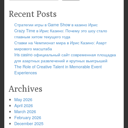
Recent Posts
Стратегии игры в Game Show в казино Ирис
Crazy Time в Ирис Казино: Почему это шоу стало
главным хитом текущего года
Ставки на Чемпионат мира в Ирис Казино: Азарт
мирового масштаба
Iris casino официальный сайт современная площадка
для азартных развлечений и крупных выигрышей
The Role of Creative Talent in Memorable Event
Experiences
Archives
May 2026
April 2026
March 2026
February 2026
December 2025